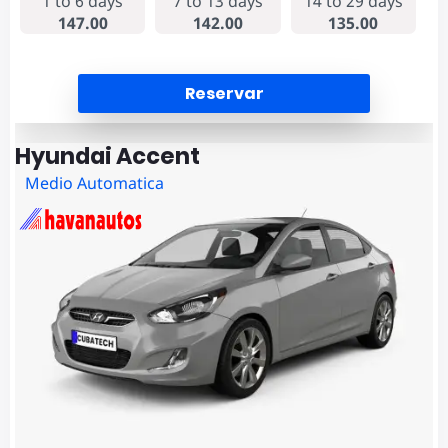
1 to 6 days
7 to 13 days
14 to 29 days
147.00
142.00
135.00
Reservar
Hyundai Accent
Medio Automatica